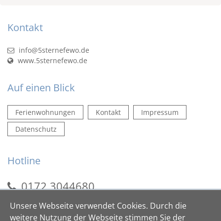
Kontakt
info@5sternefewo.de
www.5sternefewo.de
Auf einen Blick
Ferienwohnungen
Kontakt
Impressum
Datenschutz
Hotline
0172 3044680
0172 4235883
Unsere Webseite verwendet Cookies. Durch die
weitere Nutzung der Webseite stimmen Sie der